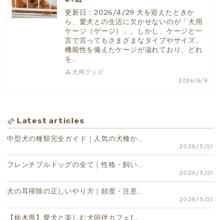
更新日：2026/4/29 犬を迎えたときか
ら、愛犬との生活に欠かせないのが「犬用
ケージ（ゲージ）」。しかし、ケージと一
言で言ってもさまざまなタイプやサイズ、
機能性を備えたケージが溢れており、どれ
を…
犬用グッズ
2026/6/9
Latest articles
pet_supplies
中型犬の種類完全ガイド｜人気の犬種か…
2026/5/21
フレンチブルドッグの全て｜性格・飼い…
2026/5/21
犬の耳掃除の正しいやり方｜頻度・注意…
2026/5/21
【栃木県】愛犬と楽しむ犬同伴カフェ1…